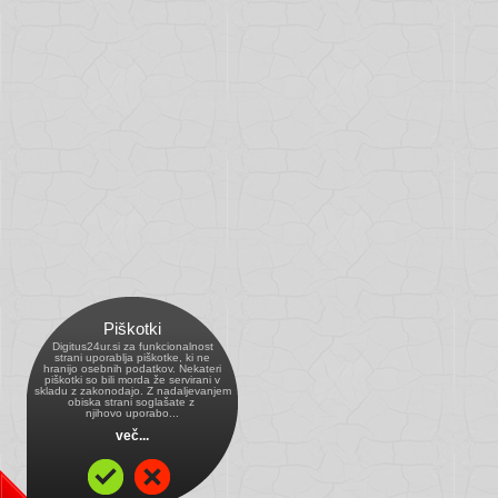
Piškotki
Digitus24ur.si za funkcionalnost
strani uporablja piškotke, ki ne
hranijo osebnih podatkov. Nekateri
piškotki so bili morda že servirani v
skladu z zakonodajo. Z nadaljevanjem
obiska strani soglašate z 
njihovo uporabo...
več...