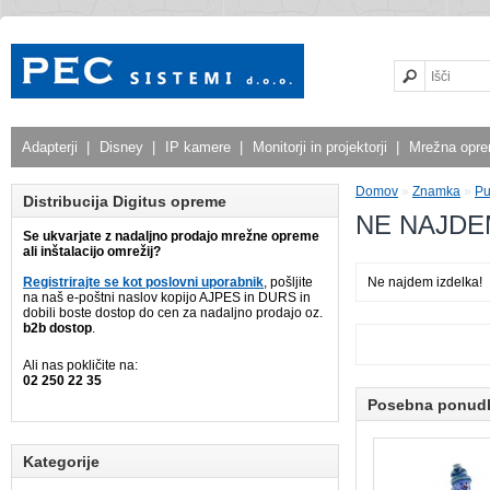
Adapterji
|
Disney
|
IP kamere
|
Monitorji in projektorji
|
Mrežna opr
Domov
»
Znamka
»
Pu
Distribucija Digitus opreme
NE NAJDE
Se ukvarjate z nadaljno prodajo mrežne opreme
ali inštalacijo omrežij?
Registrirajte se kot poslovni uporabnik
, pošljite
Ne najdem izdelka!
na naš e-poštni naslov kopijo AJPES in DURS in
dobili boste dostop do cen za nadaljno prodajo oz.
b2b dostop
.
Ali nas pokličite na:
02 250 22 35
Posebna ponud
Kategorije