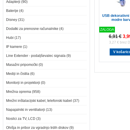
Adapterji (90)
Baterije (4)
USB dekorativni
Disney (31)
modre bar
Dodatki za prenosne računalnike (4)
ZALOGA
6,91 €
3,9
Hubi (17)
3,27 € brez 
IP kamere (1)
Line Extender - podaljševalec signala (9)
Masažni pripomočki (0)
Mediji in čistila (6)
Monitorji in projektorji (0)
Mrežna oprema (958)
Mrežni inštalacijski kabel, telefonski kabel (37)
Napajalniki in ventilatorji (13)
Nosilci za TV, LCD (3)
Ohišja in pribor za vgradnjo trdih diskov (9)