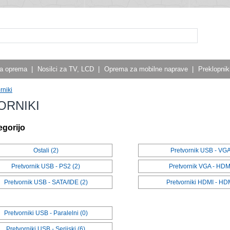
a oprema
|
Nosilci za TV, LCD
|
Oprema za mobilne naprave
|
Preklopniki
rniki
ORNIKI
egorijo
Ostali (2)
Pretvornik USB - VGA
Pretvornik USB - PS2 (2)
Pretvornik VGA - HDMI
Pretvornik USB - SATA/IDE (2)
Pretvorniki HDMI - HDM
Pretvorniki USB - Paralelni (0)
Pretvorniki USB - Serijski (6)