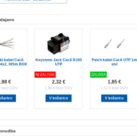
odajano
ski kabel Cat.6
Keystone Jack Cat.6 RJ45
Patch kabel Cat.6 UTP 1m
4x2, 305m BOX
UTP
sivi
NI ZALOGE
ZALOGA
,98 €
2,32 €
1,85 €
€ brez DDV
1,90 € brez DDV
1,52 € brez DDV
ponudba