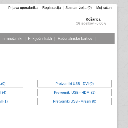
Prijava uporabnika
Registracija
Seznam želja (0)
Moj račun
Košarica
(0) izdelkov - 0,00 €
 in množilniki
|
Priključni kabli
|
Računalniške kartice
|
 (0)
Pretvorniki USB - DVI (0)
 (4)
Pretvorniki USB - HDMI (1)
I (1)
Pretvorniki USB - Mrežni (0)