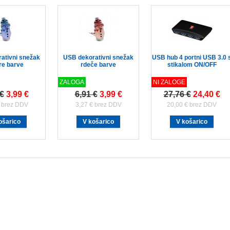
ativni snežak
USB dekorativni snežak
USB hub 4 portni USB 3.0 
e barve
rdeče barve
stikalom ON/OFF
ZALOGA
NI ZALOGE
 €
3,99 €
6,91 €
3,99 €
27,76 €
24,40 €
€ brez DDV
3,27 € brez DDV
20,00 € brez DDV