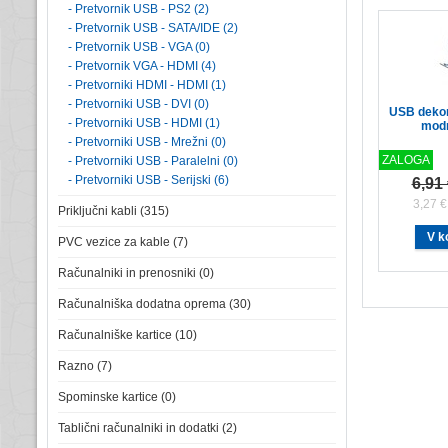
- Pretvornik USB - PS2 (2)
- Pretvornik USB - SATA/IDE (2)
- Pretvornik USB - VGA (0)
- Pretvornik VGA - HDMI (4)
- Pretvorniki HDMI - HDMI (1)
- Pretvorniki USB - DVI (0)
USB dekor
- Pretvorniki USB - HDMI (1)
modr
- Pretvorniki USB - Mrežni (0)
ZALOGA
- Pretvorniki USB - Paralelni (0)
- Pretvorniki USB - Serijski (6)
6,91
3,27 
Priključni kabli (315)
PVC vezice za kable (7)
Računalniki in prenosniki (0)
Računalniška dodatna oprema (30)
Računalniške kartice (10)
Razno (7)
Spominske kartice (0)
Tablični računalniki in dodatki (2)