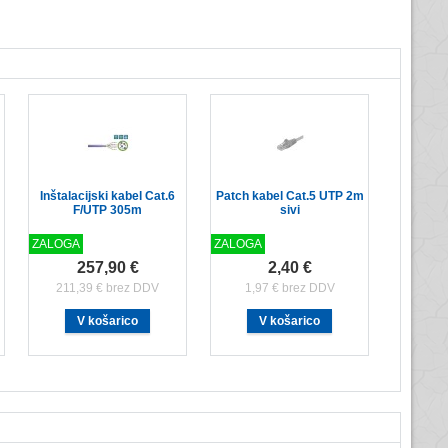
Inštalacijski kabel Cat.6
Patch kabel Cat.5 UTP 2m
F/UTP 305m
sivi
ZALOGA
ZALOGA
257,90 €
2,40 €
211,39 € brez DDV
1,97 € brez DDV