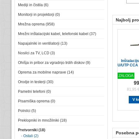
Mediji in čistila (6)
Monitorji in projektorji (0)
Najbolj pr
Mrežna oprema (958)
Mrežni inštalacijski kabel, telefonski kabel (37)
Napajalniki in ventilatorji (13)
Nosilci za TV, LCD (3)
Inštalacij
Ohišja in pribor za vgradnjo trdih diskov (9)
U/UTP CCA 
Oprema za mobilne naprave (14)
ZALOGA
Orodje in testerji (30)
99
81,95 
Pametni telefoni (0)
Pisarniška oprema (0)
Polnilci (5)
Preklopniki in množilniki (18)
Pretvorniki (18)
Posebna 
- Ostali (2)