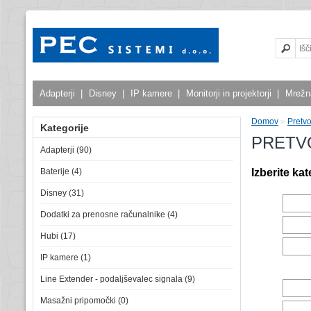
Adapterji
|
Disney
|
IP kamere
|
Monitorji in projektorji
|
Mrežn
Domov
»
Pretvo
Kategorije
PRETV
Adapterji (90)
Baterije (4)
Izberite kat
Disney (31)
Dodatki za prenosne računalnike (4)
Hubi (17)
IP kamere (1)
Line Extender - podaljševalec signala (9)
Masažni pripomočki (0)