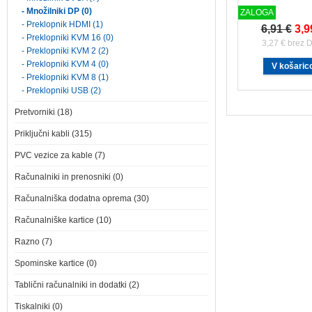
- Množilniki DP (0)
ZALOGA
- Preklopnik HDMI (1)
6,91 €
3,9
- Preklopniki KVM 16 (0)
3,27 € brez 
- Preklopniki KVM 2 (2)
- Preklopniki KVM 4 (0)
- Preklopniki KVM 8 (1)
- Preklopniki USB (2)
Pretvorniki (18)
Priključni kabli (315)
PVC vezice za kable (7)
Računalniki in prenosniki (0)
Računalniška dodatna oprema (30)
Računalniške kartice (10)
Razno (7)
Spominske kartice (0)
Tablični računalniki in dodatki (2)
Tiskalniki (0)