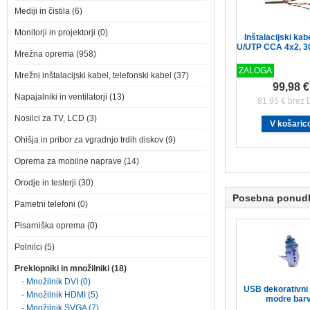
Mediji in čistila (6)
Monitorji in projektorji (0)
Inštalacijski kab
U/UTP CCA 4x2, 
Mrežna oprema (958)
ZALOGA
Mrežni inštalacijski kabel, telefonski kabel (37)
99,98 €
Napajalniki in ventilatorji (13)
81,95 € brez
Nosilci za TV, LCD (3)
Ohišja in pribor za vgradnjo trdih diskov (9)
Oprema za mobilne naprave (14)
Orodje in testerji (30)
Posebna ponud
Pametni telefoni (0)
Pisarniška oprema (0)
Polnilci (5)
Preklopniki in množilniki (18)
- Množilnik DVI (0)
USB dekorativni
- Množilnik HDMI (5)
modre bar
- Množilnik SVGA (7)