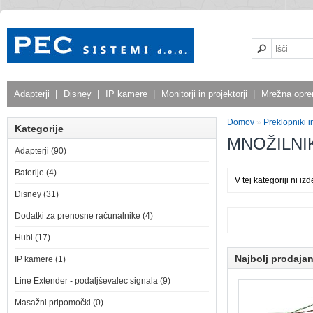
Adapterji
|
Disney
|
IP kamere
|
Monitorji in projektorji
|
Mrežna opr
Domov
»
Preklopniki i
Kategorije
MNOŽILNI
Adapterji (90)
Baterije (4)
V tej kategoriji ni izd
Disney (31)
Dodatki za prenosne računalnike (4)
Hubi (17)
Najbolj prodaja
IP kamere (1)
Line Extender - podaljševalec signala (9)
Masažni pripomočki (0)