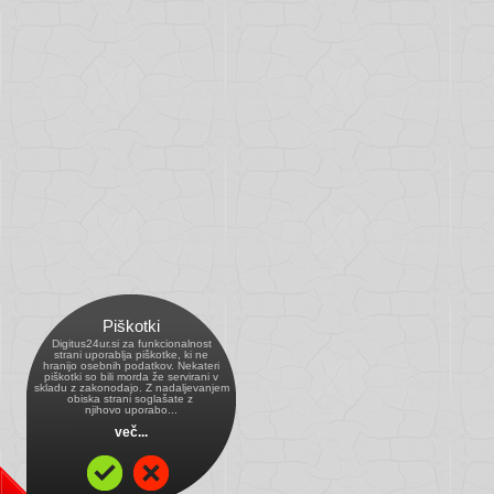
Piškotki
Digitus24ur.si za funkcionalnost
strani uporablja piškotke, ki ne
hranijo osebnih podatkov. Nekateri
piškotki so bili morda že servirani v
skladu z zakonodajo. Z nadaljevanjem
obiska strani soglašate z 
njihovo uporabo...
več...