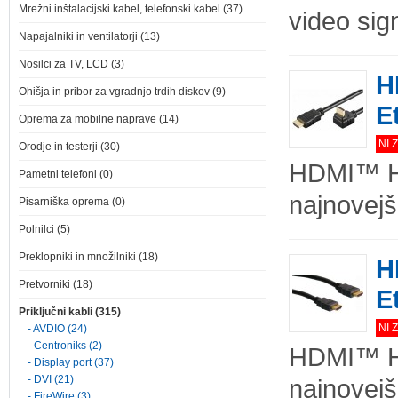
Mrežni inštalacijski kabel, telefonski kabel (37)
video sig
Napajalniki in ventilatorji (13)
Nosilci za TV, LCD (3)
H
Ohišja in pribor za vgradnjo trdih diskov (9)
E
Oprema za mobilne naprave (14)
NI 
Orodje in testerji (30)
HDMI™ Hi
Pametni telefoni (0)
najnovejš
Pisarniška oprema (0)
Polnilci (5)
Preklopniki in množilniki (18)
H
Pretvorniki (18)
E
Priključni kabli (315)
NI 
- AVDIO (24)
- Centroniks (2)
HDMI™ Hi
- Display port (37)
- DVI (21)
najnovejš
- FireWire (3)