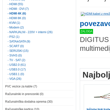
- HDMI (55)
- HDMI - DVI (7)
- HDMI 4K (6)
- HDMI 8K (0)
povezavo
- KVM (1)
- Modem (2)
ZALOGA
- NAPAJALNI - 220V + interni (26)
- PS2 (1)
DIGITUS 
- SATA/eSATA (9)
multimedi
- SCART (0)
- SERIJSKI (15)
- SVHS (0)
- TV - SAT (2)
- USB2.0 (61)
- USB3.0 (17)
Najbol
- USB3.1 (0)
- VGA (26)
PVC vezice za kable (7)
Računalniki in prenosniki (0)
Računalniška dodatna oprema (30)
Računalniške kartice (10)
Inštalacijski kab