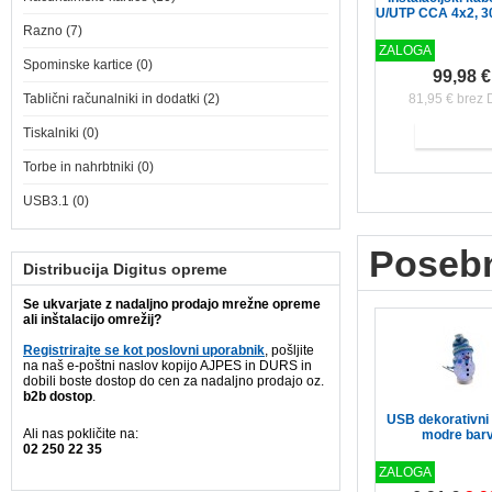
U/UTP CCA 4x2, 
Razno (7)
ZALOGA
Spominske kartice (0)
99,98 €
Tablični računalniki in dodatki (2)
81,95 € brez
Tiskalniki (0)
Torbe in nahrbtniki (0)
USB3.1 (0)
Poseb
Distribucija Digitus opreme
Se ukvarjate z nadaljno prodajo mrežne opreme
ali inštalacijo omrežij?
Registrirajte se kot poslovni uporabnik
, pošljite
na naš e-poštni naslov kopijo AJPES in DURS in
dobili boste dostop do cen za nadaljno prodajo oz.
b2b dostop
.
USB dekorativni
Ali nas pokličite na:
modre bar
02 250 22 35
ZALOGA