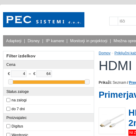
Adapterji
|
Disney
|
IP kamere
|
Monitorji in projektorji
|
Mrežna opr
Domov
»
Priključni kab
Filter izdelkov
HDMI
Cena
€
–
€
Prikaži:
Seznam
/
Pre
Status zaloge
Primerjav
na zalogi
do 7 dni
H
Proizvajalec
2
Digitus
NI 
Wentronic