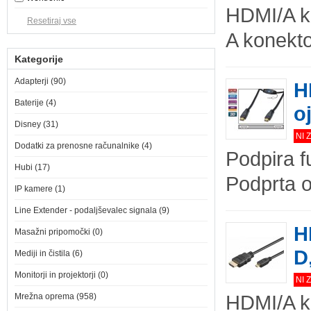
HDMI/A ka
A konektor
Kategorije
Adapterji (90)
H
Baterije (4)
o
Disney (31)
NI 
Dodatki za prenosne računalnike (4)
Podpira f
Hubi (17)
Podprta 
IP kamere (1)
Line Extender - podaljševalec signala (9)
H
Masažni pripomočki (0)
D
Mediji in čistila (6)
Monitorji in projektorji (0)
NI 
HDMI/A ka
Mrežna oprema (958)