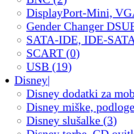
DisplayPort-Mini, V
Gender Changer DSUB
SATA-IDE, IDE-SATA
SCART (0)
USB (19)
Disney
|
Disney dodatki za mobi
Disney miške, podloge,
Disney slušalke (3)
Disney torbe, CD ovitk