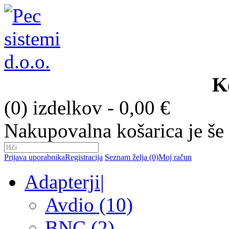
K
(0) izdelkov - 0,00 €
Nakupovalna košarica je še
Prijava uporabnika
Registracija
Seznam želja (0)
Moj račun
Adapterji
|
Avdio (10)
BNC (2)