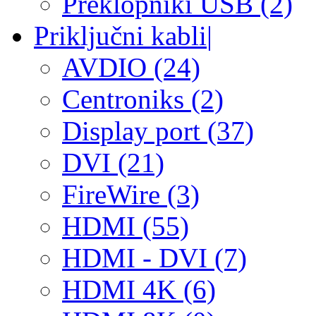
Preklopniki USB (2)
Priključni kabli
|
AVDIO (24)
Centroniks (2)
Display port (37)
DVI (21)
FireWire (3)
HDMI (55)
HDMI - DVI (7)
HDMI 4K (6)