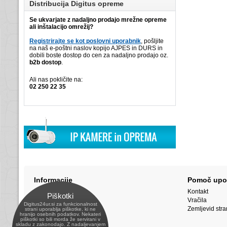
Distribucija Digitus opreme
Se ukvarjate z nadaljno prodajo mrežne opreme
ali inštalacijo omrežij?
Registrirajte se kot poslovni uporabnik
, pošljite
na naš e-poštni naslov kopijo AJPES in DURS in
dobili boste dostop do cen za nadaljno prodajo oz.
b2b dostop
.
Ali nas pokličite na:
02 250 22 35
Informacije
Pomoč upo
Piškotki
Kontakt
Piškotki
O podjetju
Vračila
Digitus24ur.si za funkcionalnost
Podatki o dostavi
Zemljevid stra
strani uporablja piškotke, ki ne
hranijo osebnih podatkov. Nekateri
Pogoji poslovanja
piškotki so bili morda že servirani v
skladu z zakonodajo. Z nadaljevanjem
Plačilni pogoji