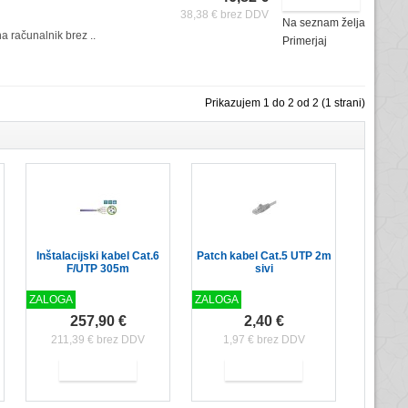
38,38 € brez DDV
Na seznam želja
a računalnik brez ..
Primerjaj
Prikazujem 1 do 2 od 2 (1 strani)
Inštalacijski kabel Cat.6
Patch kabel Cat.5 UTP 2m
F/UTP 305m
sivi
ZALOGA
ZALOGA
257,90 €
2,40 €
211,39 € brez DDV
1,97 € brez DDV