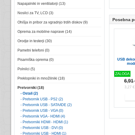
Napajalniki in ventilatorji (13)
Nosilci za TV, LCD (3)
Posebna 
Ohišja in pribor za vgradnjo trdih diskov (9)
Oprema za mobilne naprave (14)
Orodje in testerji (30)
Pametni telefoni (0)
USB dekor
Pisarniška oprema (0)
modr
Polnilci (5)
ZALOGA
Preklopniki in množilniki (18)
6,91
3,27 
Pretvorniki (18)
- Ostali (2)
- Pretvornik USB - PS2 (2)
- Pretvornik USB - SATA/IDE (2)
- Pretvornik USB - VGA (0)
- Pretvornik VGA - HDMI (4)
- Pretvorniki HDMI - HDMI (1)
- Pretvorniki USB - DVI (0)
- Pretvorniki USB - HDMI (1)