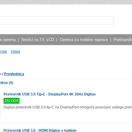
a oprema
|
Nosilci za TV, LCD
|
Oprema za mobilne naprave
|
Preklopniki
rniki
»
Ostali
m
/
Preglednica
lkov (0)
Pretvornik USB 3.0 Tip-C - DisplayPort 4K 30Hz Digitus
ZALOGA
Digitus pretvornik USB 3.0 tip-C na DisplayPort omogoča povezavo vašega pren
Pretvornik USB 3.0 - HDMI Digitus s kablom