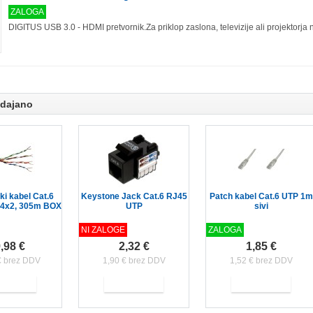
ZALOGA
DIGITUS USB 3.0 - HDMI pretvornik.Za priklop zaslona, televizije ali projektorja n
odajano
ski kabel Cat.6
Keystone Jack Cat.6 RJ45
Patch kabel Cat.6 UTP 1m
4x2, 305m BOX
UTP
sivi
NI ZALOGE
ZALOGA
,98 €
2,32 €
1,85 €
€ brez DDV
1,90 € brez DDV
1,52 € brez DDV