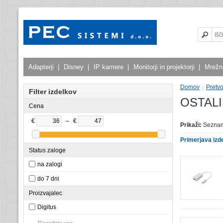
Adapterji
|
Disney
|
IP kamere
|
Monitorji in projektorji
|
Mrežn
Domov
»
Pretvo
Filter izdelkov
OSTALI
Cena
€
–
€
Prikaži:
Sezna
Primerjava izde
Status zaloge
na zalogi
do 7 dni
Proizvajalec
Digitus