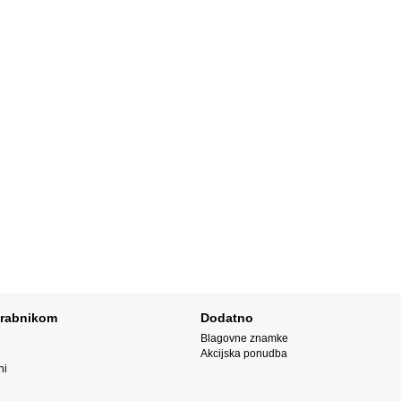
rabnikom
Dodatno
Blagovne znamke
Akcijska ponudba
ni