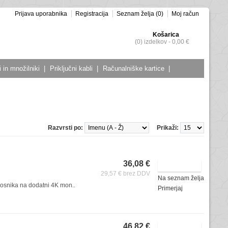
Prijava uporabnika
Registracija
Seznam želja (0)
Moj račun
Košarica
(0) izdelkov - 0,00 €
 in množilniki
|
Priključni kabli
|
Računalniške kartice
|
Razvrsti po:
Prikaži:
36,08 €
29,57 € brez DDV
Na seznam želja
osnika na dodatni 4K mon..
Primerjaj
46,82 €