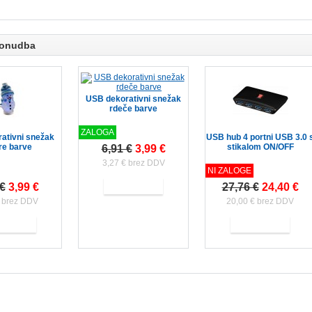
ponudba
USB dekorativni snežak
rdeče barve
ZALOGA
ativni snežak
USB hub 4 portni USB 3.0 
e barve
stikalom ON/OFF
6,91 €
3,99 €
3,27 € brez DDV
NI ZALOGE
 €
3,99 €
27,76 €
24,40 €
€ brez DDV
20,00 € brez DDV