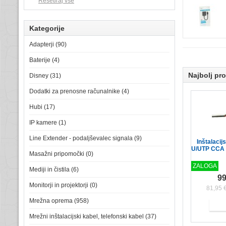
Kategorije
Adapterji (90)
Baterije (4)
Najbolj pr
Disney (31)
Dodatki za prenosne računalnike (4)
Hubi (17)
IP kamere (1)
Line Extender - podaljševalec signala (9)
Inštalacij
U/UTP CCA 
Masažni pripomočki (0)
ZALOGA
Mediji in čistila (6)
99
Monitorji in projektorji (0)
81,95 
Mrežna oprema (958)
Mrežni inštalacijski kabel, telefonski kabel (37)