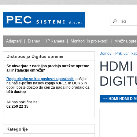
Adapterji
|
Disney
|
IP kamere
|
Monitorji in projektorji
|
Mrežna opr
Domov
»
Priključni kab
Distribucija Digitus opreme
HDMI
Se ukvarjate z nadaljno prodajo mrežne opreme
ali inštalacijo omrežij?
DIGI
Registrirajte se kot poslovni uporabnik
, pošljite
na naš e-poštni naslov kopijo AJPES in DURS in
dobili boste dostop do cen za nadaljno prodajo oz.
b2b dostop
.
<< HDMI-HDMI-D Mik
Ali nas pokličite na:
02 250 22 35
Kategorije