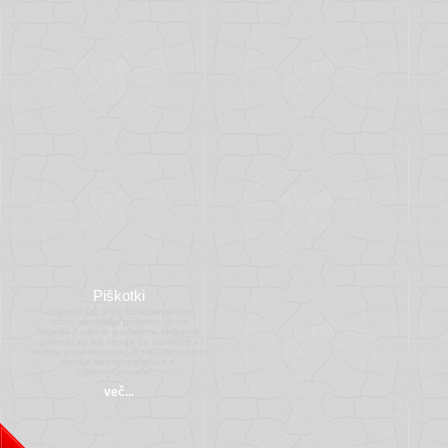
Piškotki
Digitus24ur.si za funkcionalnost
strani uporablja piškotke, ki ne
hranijo osebnih podatkov. Nekateri
piškotki so bili morda že servirani v
skladu z zakonodajo. Z nadaljevanjem
obiska strani soglašate z 
njihovo uporabo...
več...