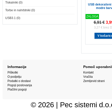
Tiskalniki (0)
USB dekorativni
modre bar
Torbe in nahrbtniki (0)
ZALOGA
USB3.1 (0)
6,91 €
3,9
3,27 € brez 
Informacije
Pomoč uporabn
Piškotki
Kontakt
O podjetju
Vračila
Podatki o dostavi
Zemljevid strani
Pogoji poslovanja
Plačilni pogoji
© 2026 | Pec sistemi d.o.o