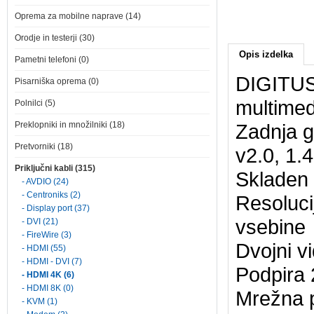
Oprema za mobilne naprave (14)
Orodje in testerji (30)
Opis izdelka
Pametni telefoni (0)
DIGITUS 
Pisarniška oprema (0)
multimed
Polnilci (5)
Preklopniki in množilniki (18)
Zadnja g
Pretvorniki (18)
v2.0, 1.4
Priključni kabli (315)
Skladen 
- AVDIO (24)
- Centroniks (2)
Resoluci
- Display port (37)
vsebine
- DVI (21)
- FireWire (3)
Dvojni v
- HDMI (55)
- HDMI - DVI (7)
Podpira 
- HDMI 4K (6)
- HDMI 8K (0)
Mrežna 
- KVM (1)