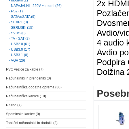
- Modem (2)
2x HDMI 
- NAPAJALNI - 220V + interni (26)
Pozlačen
- PS2 (1)
- SATA/eSATA (9)
Dvosmern
- SCART (0)
- SERIJSKI (15)
Avdio/vi
- SVHS (0)
- TV - SAT (2)
4 audio 
- USB2.0 (61)
- USB3.0 (17)
Avdio po
- USB3.1 (0)
Podpira
- VGA (26)
Dolžina 
PVC vezice za kable (7)
Računalniki in prenosniki (0)
Računalniška dodatna oprema (30)
Poseb
Računalniške kartice (10)
Razno (7)
Spominske kartice (0)
Tablični računalniki in dodatki (2)