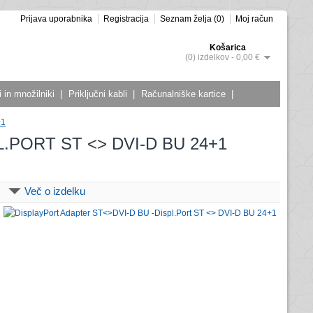
Prijava uporabnika
Registracija
Seznam želja (0)
Moj račun
Košarica
(0) izdelkov - 0,00 €
 in množilniki
|
Priključni kabli
|
Računalniške kartice
|
+1
.PORT ST <> DVI-D BU 24+1
Več o izdelku