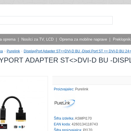
a oprema
|
Nosilci za TV, LCD
|
Oprema za mobilne naprave
|
Preklopniki
ka
»
Purelink
»
DisplayPort Adapter ST<>DVI-D BU -Displ.Port ST <> DVI-D BU 24
YPORT ADAPTER ST<>DVI-D BU -DISPL
Proizvajalec:
Purelink
Šifra izdelka:
ASMPI170
EAN koda:
4260134118743
Šifra proizvajalca:
PI170