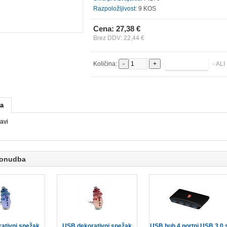
Razpoložljivost:
9 KOS
Cena: 27,38 €
Brez DDV: 22,44 €
Količina:
- ALI
ka
ravi
ponudba
ativni snežak
USB dekorativni snežak
USB hub 4 portni USB 3.0 