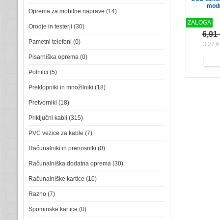
modr
Oprema za mobilne naprave (14)
ZALOGA
Orodje in testerji (30)
6,91
Pametni telefoni (0)
3,27 
Pisarniška oprema (0)
Polnilci (5)
Preklopniki in množilniki (18)
Pretvorniki (18)
Priključni kabli (315)
PVC vezice za kable (7)
Računalniki in prenosniki (0)
Računalniška dodatna oprema (30)
Računalniške kartice (10)
Razno (7)
Spominske kartice (0)