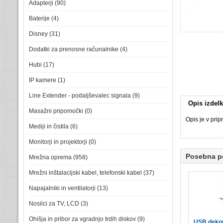
Adapterji (90)
Baterije (4)
Disney (31)
Dodatki za prenosne računalnike (4)
Hubi (17)
IP kamere (1)
Line Extender - podaljševalec signala (9)
Opis izdel
Masažni pripomočki (0)
Opis je v prip
Mediji in čistila (6)
Monitorji in projektorji (0)
Posebna 
Mrežna oprema (958)
Mrežni inštalacijski kabel, telefonski kabel (37)
Napajalniki in ventilatorji (13)
Nosilci za TV, LCD (3)
Ohišja in pribor za vgradnjo trdih diskov (9)
USB dekor