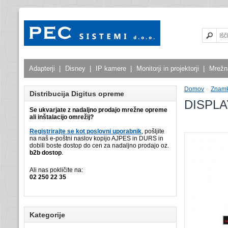
Adapterji
|
Disney
|
IP kamere
|
Monitorji in projektorji
|
Mrežn
Domov
»
Znam
Distribucija Digitus opreme
DISPLA
Se ukvarjate z nadaljno prodajo mrežne opreme
ali inštalacijo omrežij?
Registrirajte se kot poslovni uporabnik
, pošljite
na naš e-poštni naslov kopijo AJPES in DURS in
dobili boste dostop do cen za nadaljno prodajo oz.
b2b dostop
.
Ali nas pokličite na:
02 250 22 35
Kategorije