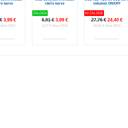
e barve
rdeče barve
stikalom ON/OFF
ZALOGA
NI ZALOGE
 €
3,99 €
6,91 €
3,99 €
27,76 €
24,40 €
€ brez DDV
3,27 € brez DDV
20,00 € brez DDV