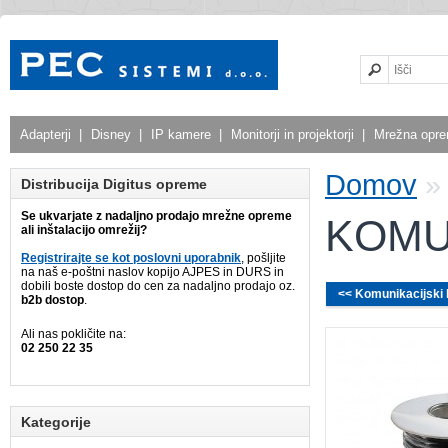
Adapterji
|
Disney
|
IP kamere
|
Monitorji in projektorji
|
Mrežna opr
Domov
Distribucija Digitus opreme
Se ukvarjate z nadaljno prodajo mrežne opreme
KOMU
ali inštalacijo omrežij?
Registrirajte se kot poslovni uporabnik
, pošljite
na naš e-poštni naslov kopijo AJPES in DURS in
dobili boste dostop do cen za nadaljno prodajo oz.
<< Komunikacijski 
b2b dostop
.
Ali nas pokličite na:
02 250 22 35
Kategorije