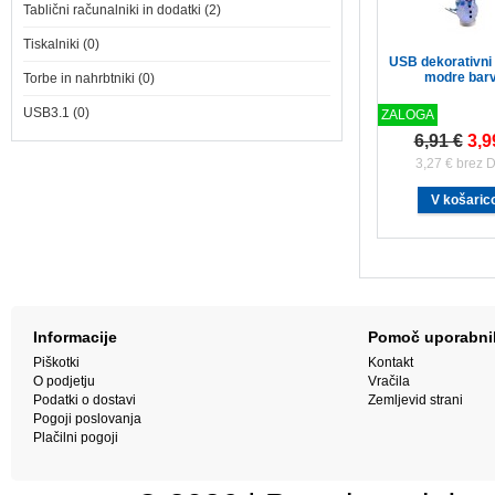
Tablični računalniki in dodatki (2)
Tiskalniki (0)
USB dekorativni
modre bar
Torbe in nahrbtniki (0)
USB3.1 (0)
ZALOGA
6,91 €
3,9
3,27 € brez 
Informacije
Pomoč uporabn
Piškotki
Kontakt
O podjetju
Vračila
Podatki o dostavi
Zemljevid strani
Pogoji poslovanja
Plačilni pogoji