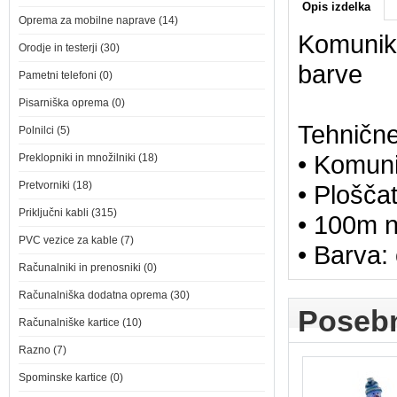
Opis izdelka
Oprema za mobilne naprave (14)
Komunika
Orodje in testerji (30)
barve
Pametni telefoni (0)
Pisarniška oprema (0)
Tehnične
Polnilci (5)
• Komuni
Preklopniki in množilniki (18)
Pretvorniki (18)
• Ploščat
Priključni kabli (315)
• 100m n
PVC vezice za kable (7)
• Barva:
Računalniki in prenosniki (0)
Računalniška dodatna oprema (30)
Poseb
Računalniške kartice (10)
Razno (7)
Spominske kartice (0)