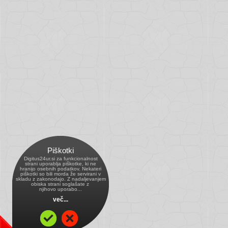
Piškotki
Digitus24ur.si za funkcionalnost
strani uporablja piškotke, ki ne
hranijo osebnih podatkov. Nekateri
piškotki so bili morda že servirani v
skladu z zakonodajo. Z nadaljevanjem
obiska strani soglašate z 
njihovo uporabo...
več...