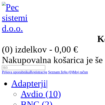
K
(0) izdelkov - 0,00 €
Nakupovalna košarica je še
Prijava uporabnika
Registracija
Seznam želja (0)
Moj račun
Adapterji
|
Avdio (10)
BNC (2)