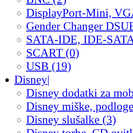
DisplayPort-Mini, V
Gender Changer DSUB
SATA-IDE, IDE-SATA
SCART (0)
USB (19)
Disney
|
Disney dodatki za mobi
Disney miške, podloge,
Disney slušalke (3)
Disney torbe, CD ovitk