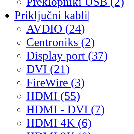
Preklopniki USB (2)
Priključni kabli
|
AVDIO (24)
Centroniks (2)
Display port (37)
DVI (21)
FireWire (3)
HDMI (55)
HDMI - DVI (7)
HDMI 4K (6)